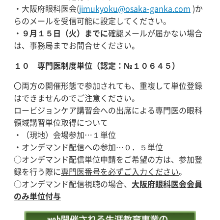
・大阪府眼科医会(
jimukyoku@osaka-ganka.com
)か
らのメールを受信可能に設定してください。
・
９月１５日（火）までに
確認メールが届かない場合
は、事務局までお問合せください。
１０ 専門医制度単位（認定：№１０６４５）
〇両方の開催形態で参加されても、重複して単位登録
はできませんのでご注意ください。
ロービジョンケア講習会への出席による専門医の眼科
領域講習単位取得について
・（現地）会場参加…１単位
・オンデマンド配信への参加…０．５単位
○オンデマンド配信単位申請をご希望の方は、参加登
録を行う際に
専門医番号を必ずご入力くだ
さい
。
○オンデマンド配信視聴の場合、
大阪府眼科医会会員
のみ単位付与