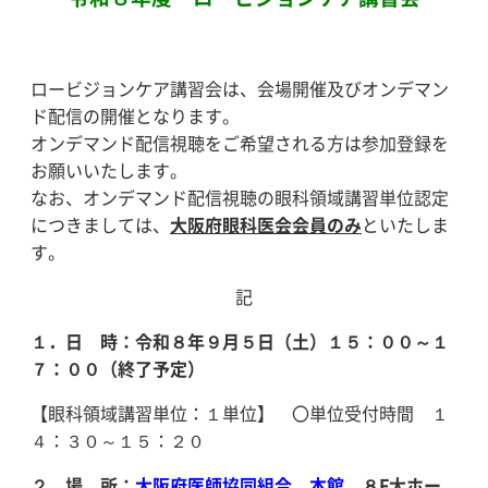
ロービジョンケア講習会は、会場開催及びオンデマン
ド配信の開催となります。
オンデマンド配信視聴をご希望される方は参加登録を
お願いいたします。
なお、オンデマンド配信視聴の眼科領域講習単位認定
につきましては、
大阪府眼科医会会員のみ
といたしま
す。
記
１．日 時：
令和８
年９
月５
日（土）１５：００～１
７：００
（終了予定）
【眼科領域講習単位：１単位】 〇単位受付時間 １
４：３０～１５：２０
２．場 所：
大阪府医師協同組合 本館
８F大ホー