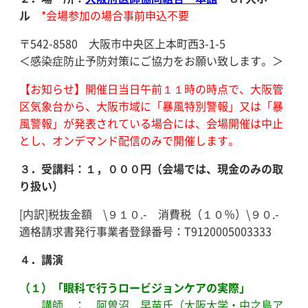
ル
*会場参加の場合事前申込不要
〒542-8580 大阪市中央区上本町西3-1-5
＜感染症防止予防対策にご協力をお願い致します。＞
【お知らせ】開催日当日午前１１時の時点で、大阪管
区気象台から、大阪市域に「暴風特別警報」又は「暴
風警報」が発表されている場合には、会場開催は中止
とし、オンデマンド配信のみで開催します。
３．受講料：１，０００円（会場では、現金のみの取
り扱い）
[内訳]税抜金額 \９１０.- 消費税（１０％）\９０.-
適格請求書発行事業者登録番号：T9120005003333
４．講演
（１）「眼科で行うロービジョンケアの実際」
講師 ： 阿曽沼 早苗氏（大阪大学・中之島ア