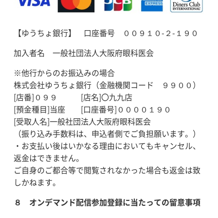
【ゆうちょ銀行】 口座番号 ００９１０-２-１９０
加入者名 一般社団法人大阪府眼科医会
※他行からのお振込みの場合
株式会社ゆうちょ銀行（金融機関コード ９９００）
[店番]０９９ [店名]〇九九店
[預金種目]当座 [口座番号]００００１９０
[受取人名]一般社団法人大阪府眼科医会
（振り込み手数料は、申込者側でご負担願います。）
・お支払い後はいかなる理由においてもキャンセル、
返金はできません。
ご自身のご都合等で閲覧されなかった場合も返金は致
しかねます。
８ オンデマンド配信参加登録に当たっての留意事項