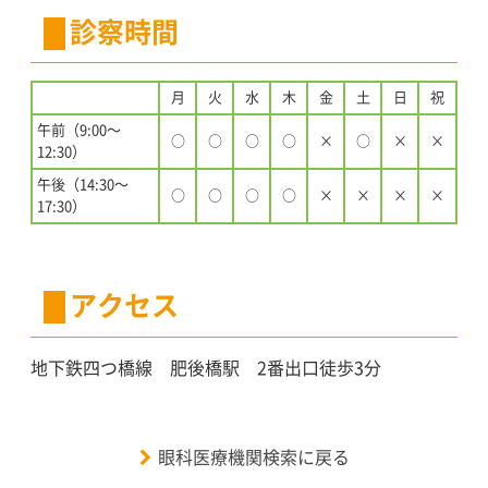
診察時間
月
火
水
木
金
土
日
祝
午前（9:00〜
○
○
○
○
×
○
×
×
12:30）
午後（14:30〜
○
○
○
○
×
×
×
×
17:30）
アクセス
地下鉄四つ橋線 肥後橋駅 2番出口徒歩3分
眼科医療機関検索に戻る