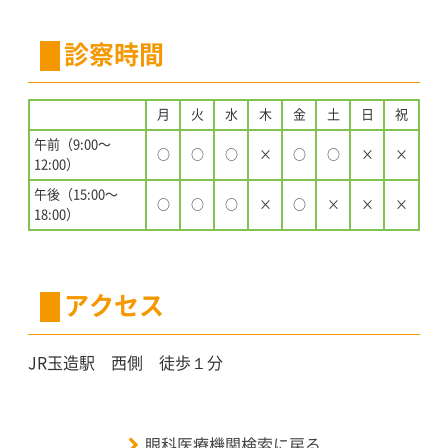
診察時間
月
火
水
木
金
土
日
祝
午前（9:00〜
○
○
○
×
○
○
×
×
12:00）
午後（15:00〜
○
○
○
×
○
×
×
×
18:00）
アクセス
JR玉造駅 西側 徒歩１分
眼科医療機関検索に戻る