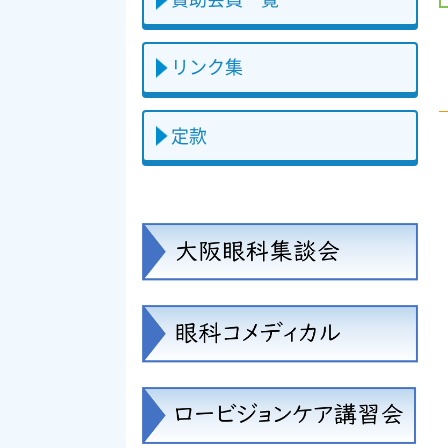
リンク集
定款