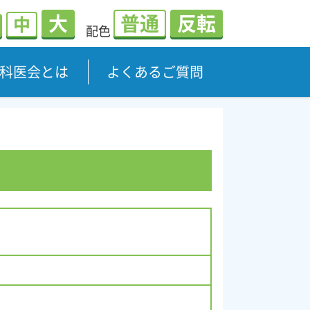
大
普通
反転
中
配色
科医会とは
よくあるご質問