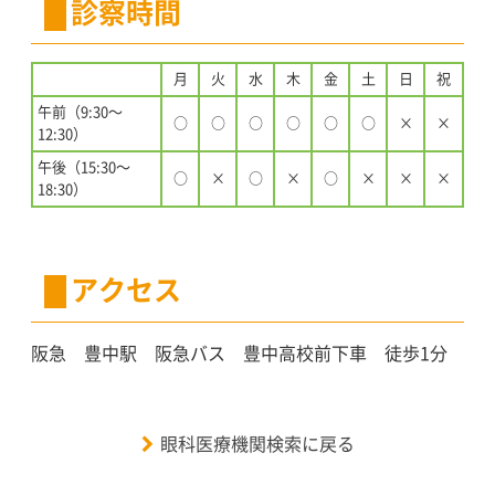
診察時間
月
火
水
木
金
土
日
祝
午前（9:30〜
○
○
○
○
○
○
×
×
12:30）
午後（15:30〜
○
×
○
×
○
×
×
×
18:30）
アクセス
阪急 豊中駅 阪急バス 豊中高校前下車 徒歩1分
眼科医療機関検索に戻る