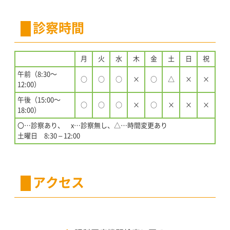
診察時間
月
火
水
木
金
土
日
祝
午前（8:30〜
○
○
○
×
○
△
×
×
12:00）
午後（15:00〜
○
○
○
×
○
×
×
×
18:00）
〇…診察あり、 x…診察無し、△…時間変更あり
土曜日 8:30 – 12:00
アクセス