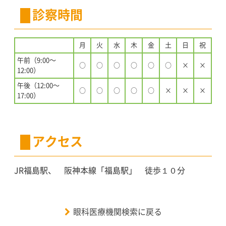
診察時間
月
火
水
木
金
土
日
祝
午前（9:00〜
○
○
○
○
○
○
×
×
12:00）
午後（12:00〜
○
○
○
○
○
×
×
×
17:00）
アクセス
JR福島駅、 阪神本線「福島駅」 徒歩１０分
眼科医療機関検索に戻る