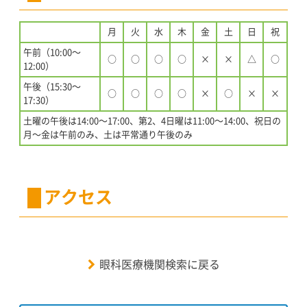
月
火
水
木
金
土
日
祝
午前（10:00〜
○
○
○
○
×
×
△
○
12:00）
午後（15:30〜
○
○
○
○
×
○
×
×
17:30）
土曜の午後は14:00〜17:00、第2、4日曜は11:00〜14:00、祝日の
月〜金は午前のみ、土は平常通り午後のみ
アクセス
眼科医療機関検索に戻る