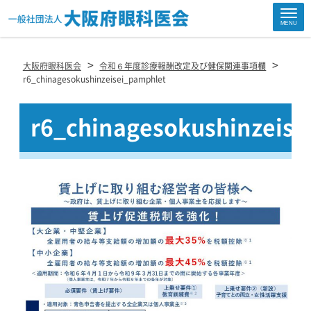
Site
MENU
Footer
>
>
大阪府眼科医会
令和６年度診療報酬改定及び健保関連事項欄
r6_chinagesokushinzeisei_pamphlet
r6_chinagesokushinzeis