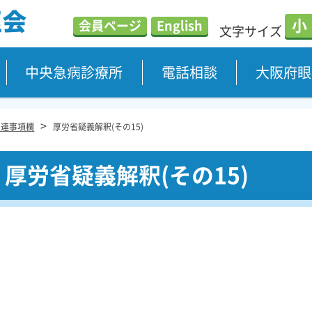
小
会員ページ
English
文字サイズ
中央急病診療所
電話相談
大阪府眼
>
関連事項欄
厚労省疑義解釈(その15)
厚労省疑義解釈(その15)