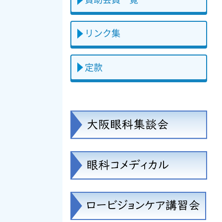
リンク集
定款