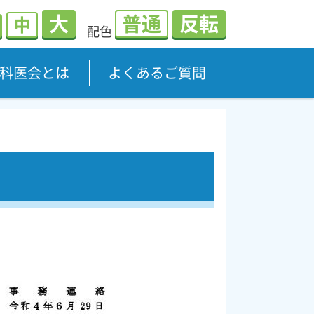
大
普通
反転
中
配色
科医会とは
よくあるご質問