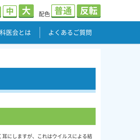
大
普通
反転
中
配色
科医会とは
よくあるご質問
く耳にしますが、これはウイルスによる結