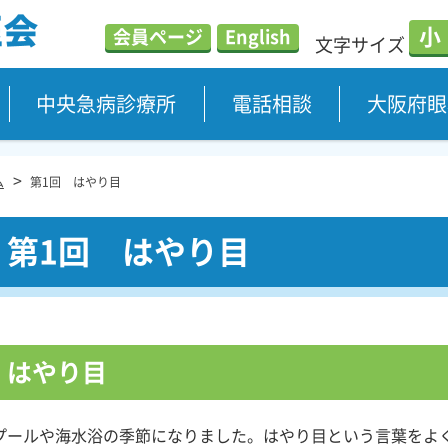
小
会員ページ
English
文字サイズ
中央急病診療所
電話相談
大阪府眼
>
ム
第1回 はやり目
第1回 はやり目
はやり目
プールや海水浴の季節になりました。はやり目という言葉をよ