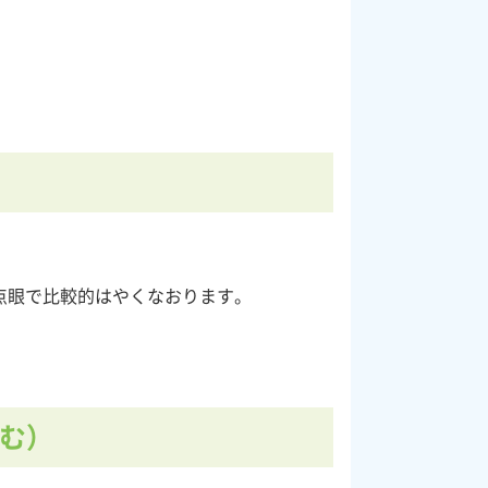
。
点眼で比較的はやくなおります。
む）