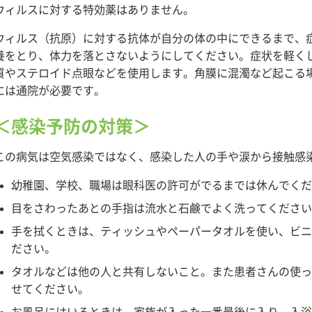
ウィルスに対する特効薬はありません。
ウィルス（抗原）に対する抗体が自分の体の中にできるまで、
養をとり、体力を落とさないようにしてください。症状を軽く
質やステロイド点眼などを使用します。角膜に混濁など起こる
には通院が必要です。
＜感染予防の対策＞
この病気は空気感染ではなく、感染した人の手や涙から接触感
幼稚園、学校、職場は眼科医の許可がでるまでは休んでく
目をさわったあとの手指は流水と石鹸でよく洗ってくださ
手を拭くときは、ティッシュやペーパータオルを使い、ビ
ださい。
タオルなどは他の人と共有しないこと。また患者さんの使
せてください。
お風呂にはいるときは、家族が入った一番最後に入り、入