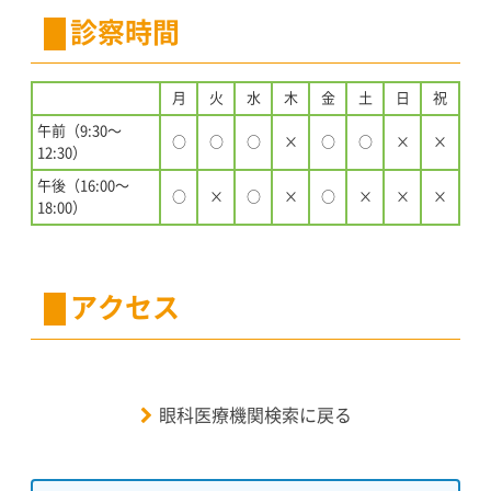
診察時間
月
火
水
木
金
土
日
祝
午前（9:30〜
○
○
○
×
○
○
×
×
12:30）
午後（16:00〜
○
×
○
×
○
×
×
×
18:00）
アクセス
眼科医療機関検索に戻る