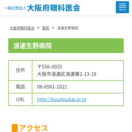
Site
MENU
Footer
>
>
大阪府眼科医会
医院
浪速生野病院
浪速生野病院
〒556-0025
住所
大阪市浪速区浪速東2-13-19
電話
06-6561-1021
URL
http://koudoukai.or.jp
アクセス