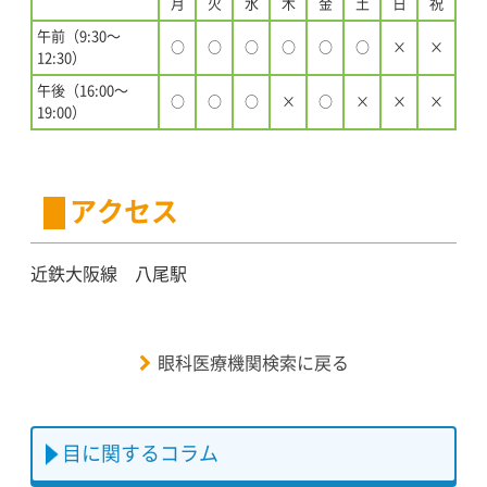
月
火
水
木
金
土
日
祝
午前（9:30〜
○
○
○
○
○
○
×
×
12:30）
午後（16:00〜
○
○
○
×
○
×
×
×
19:00）
アクセス
近鉄大阪線 八尾駅
眼科医療機関検索に戻る
目に関するコラム