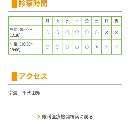
診察時間
月
火
水
木
金
土
日
祝
午前（9:00〜
○
○
○
○
○
○
×
×
12:30）
午後（16:30〜
○
○
○
○
○
×
×
×
19:00）
アクセス
南海 千代田駅
眼科医療機関検索に戻る