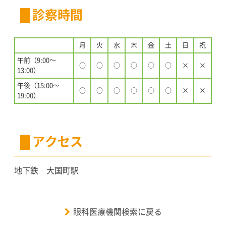
診察時間
月
火
水
木
金
土
日
祝
午前（9:00〜
○
○
○
○
○
○
×
×
13:00）
午後（15:00〜
○
○
○
○
○
○
×
×
19:00）
アクセス
地下鉄 大国町駅
眼科医療機関検索に戻る