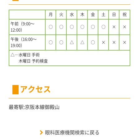
月
火
水
木
金
土
日
祝
午前（9:00〜
○
○
○
○
○
○
×
×
12:00）
午後（16:00〜
○
○
△
△
○
×
×
×
19:00）
△…水曜日 手術
木曜日 予約検査
アクセス
最寄駅:京阪本線御殿山
眼科医療機関検索に戻る