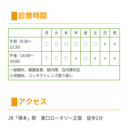
診察時間
月
火
水
木
金
土
日
祝
午前（9:30〜
○
○
○
○
○
○
×
×
12:30）
午後（16:00〜
○
○
○
×
○
×
×
×
19:00）
一般眼科、網膜疾患、緑内障、白内障対応
小児眼科、コンタクトレンズ取り扱い
アクセス
JR「塚本」駅 東口ロータリー正面 徒歩1分