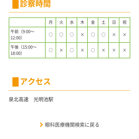
診察時間
月
火
水
木
金
土
日
祝
午前（9:00〜
○
○
○
×
○
○
×
×
12:00）
午後（15:00〜
○
×
○
×
○
×
×
×
18:00）
アクセス
泉北高速 光明池駅
眼科医療機関検索に戻る