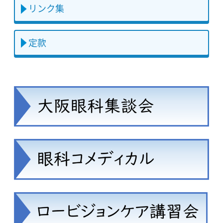
リンク集
定款