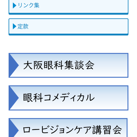
リンク集
定款