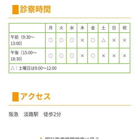
診察時間
月
火
水
木
金
土
日
祝
午前（9:30〜
○
○
○
×
○
△
×
×
13:00）
午後（15:00〜
○
○
○
×
○
×
×
×
18:30）
△：土曜日は9:00〜12:00
アクセス
阪急 淡路駅 徒歩2分