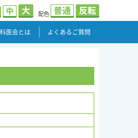
大
普通
反転
中
配色
科医会とは
よくあるご質問