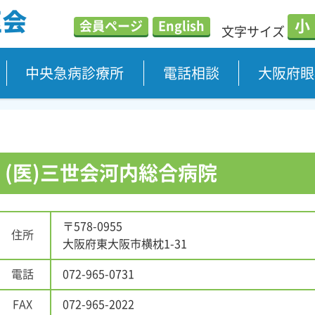
小
会員ページ
English
文字サイズ
中央急病診療所
電話相談
大阪府眼
(医)三世会河内総合病院
〒578-0955
住所
大阪府東大阪市横枕1-31
電話
072-965-0731
FAX
072-965-2022