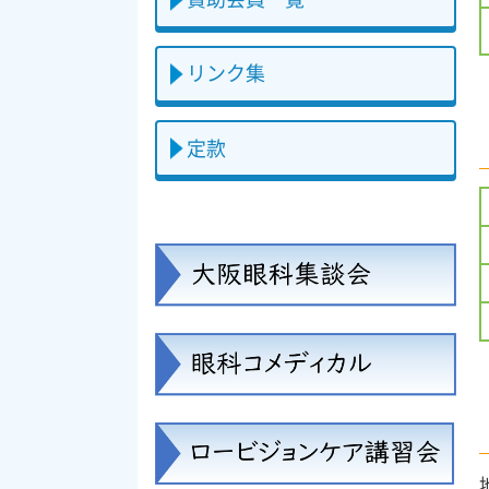
リンク集
定款