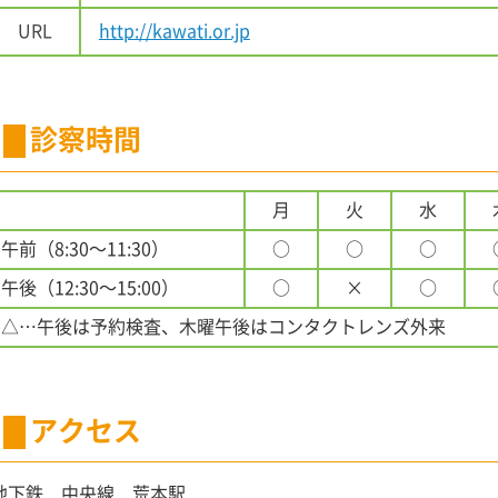
URL
http://kawati.or.jp
診察時間
月
火
水
午前（8:30〜11:30）
○
○
○
午後（12:30〜15:00）
○
×
○
△…午後は予約検査、木曜午後はコンタクトレンズ外来
アクセス
地下鉄 中央線 荒本駅