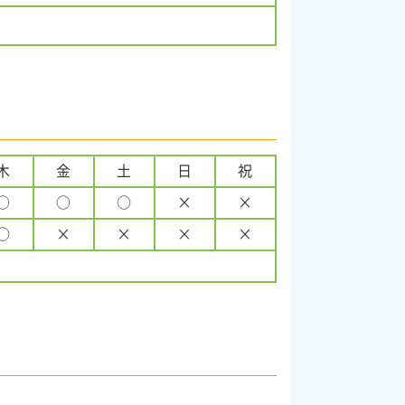
木
金
土
日
祝
○
○
○
×
×
○
×
×
×
×