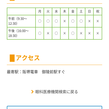
月
火
水
木
金
土
日
祝
午前（9:30〜
○
○
○
×
○
○
×
×
12:30）
午後（16:00〜
○
×
○
×
○
×
×
×
18:30）
アクセス
最寄駅：阪堺電車 御陵前駅すぐ
眼科医療機関検索に戻る